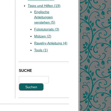
Tipps und Hilfen (19)
Englische
Anleitungen
verstehen (5)
Fototutorials (3)
Mützen (2)
Ravelry-Anleitung (4)
Tools (1)
SUCHE
S
u
c
h
e
n