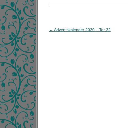
B
←
Adventskalender 2020 – Tor 22
e
i
t
r
a
g
s
-
N
a
v
i