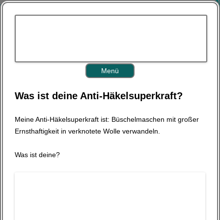
Z
Menü
u
m
I
Was ist deine Anti-Häkelsuperkraft?
n
h
a
l
Meine Anti-Häkelsuperkraft ist: Büschelmaschen mit großer
t
s
Ernsthaftigkeit in verknotete Wolle verwandeln.
p
r
i
Was ist deine?
n
g
e
n