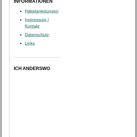
INFORMATIONEN
a
t
Häkelanleitungen
i
Impressum /
Kontakt
o
Datenschutz
n
Links
ICH ANDERSWO