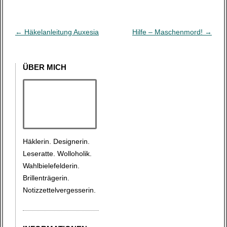
B
←
Häkelanleitung Auxesia
Hilfe – Maschenmord!
→
e
i
ÜBER MICH
t
r
a
g
s
Häklerin. Designerin.
-
Leseratte. Wolloholik.
N
Wahlbielefelderin.
a
Brillenträgerin.
v
Notizzettelvergesserin.
i
g