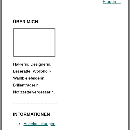
e
Fragen
→
i
t
ÜBER MICH
r
a
g
s
-
Häklerin. Designerin.
N
Leseratte. Wolloholik.
a
Wahlbielefelderin.
v
Brillenträgerin.
i
Notizzettelvergesserin.
g
a
INFORMATIONEN
t
i
Häkelanleitungen