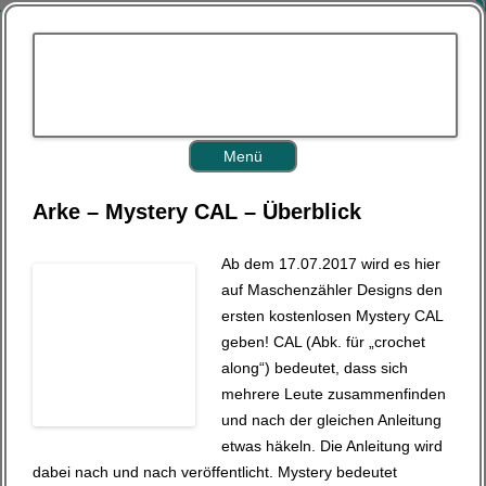
Z
Menü
u
m
I
Arke – Mystery CAL – Überblick
n
h
a
l
Ab dem 17.07.2017 wird es hier
t
s
auf Maschenzähler Designs den
p
r
ersten kostenlosen Mystery CAL
i
geben! CAL (Abk. für „crochet
n
g
along“) bedeutet, dass sich
e
n
mehrere Leute zusammenfinden
und nach der gleichen Anleitung
etwas häkeln. Die Anleitung wird
dabei nach und nach veröffentlicht. Mystery bedeutet