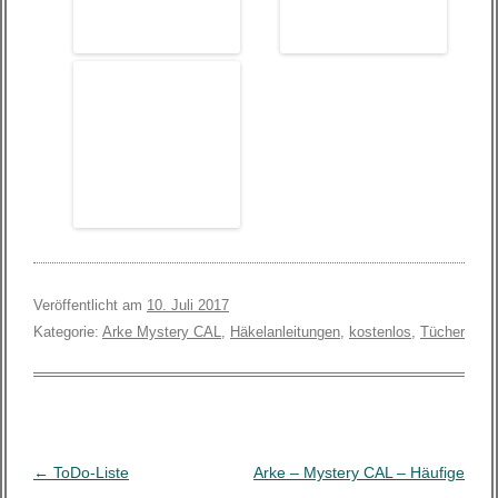
Veröffentlicht am
10. Juli 2017
Kategorie:
Arke Mystery CAL
,
Häkelanleitungen
,
kostenlos
,
Tücher
B
←
ToDo-Liste
Arke – Mystery CAL – Häufige